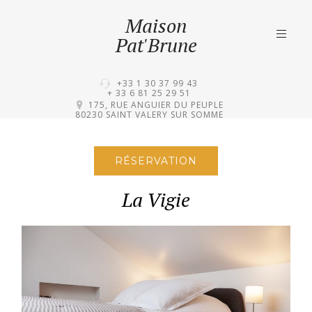
Maison
Pat'Brune
Skip
+33 1 30 37 99 43
to
+ 33 6 81 25 29 51
content
175, RUE ANGUIER DU PEUPLE
80230 SAINT VALERY SUR SOMME
RÉSERVATION
La Vigie