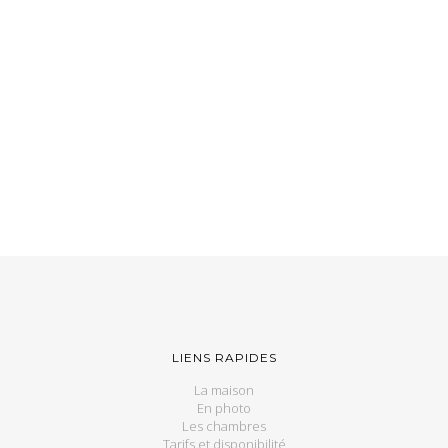
LIENS RAPIDES
La maison
En photo
Les chambres
Tarifs et disponibilité